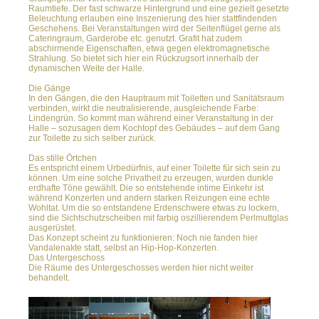
Raumtiefe. Der fast schwarze Hintergrund und eine gezielt gesetzte
Beleuchtung erlauben eine Inszenierung des hier stattfindenden
Geschehens. Bei Veranstaltungen wird der Seitenflügel gerne als
Cateringraum, Garderobe etc. genutzt. Grafit hat zudem
abschirmende Eigenschaften, etwa gegen elektromagnetische
Strahlung. So bietet sich hier ein Rückzugsort innerhalb der
dynamischen Weite der Halle.
Die Gänge
In den Gängen, die den Hauptraum mit Toiletten und Sanitätsraum
verbinden, wirkt die neutralisierende, ausgleichende Farbe:
Lindengrün. So kommt man während einer Veranstaltung in der
Halle – sozusagen dem Kochtopf des Gebäudes – auf dem Gang
zur Toilette zu sich selber zurück.
Das stille Örtchen
Es entspricht einem Urbedürfnis, auf einer Toilette für sich sein zu
können. Um eine solche Privatheit zu erzeugen, wurden dunkle
erdhafte Töne gewählt. Die so entstehende intime Einkehr ist
während Konzerten und andern starken Reizungen eine echte
Wohltat. Um die so entstandene Erdenschwere etwas zu lockern,
sind die Sichtschutzscheiben mit farbig oszillierendem Perlmuttglas
ausgerüstet.
Das Konzept scheint zu funktionieren: Noch nie fanden hier
Vandalenakte statt, selbst an Hip-Hop-Konzerten.
Das Untergeschoss
Die Räume des Untergeschosses werden hier nicht weiter
behandelt.