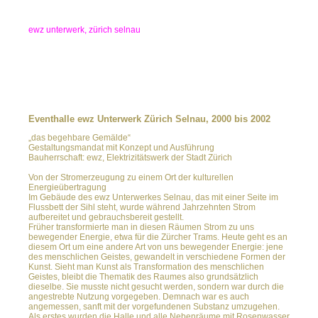
ewz unterwerk, zürich selnau
Eventhalle ewz Unterwerk Zürich Selnau, 2000 bis 2002
„das begehbare Gemälde“
Gestaltungsmandat mit Konzept und Ausführung
Bauherrschaft: ewz, Elektrizitätswerk der Stadt Zürich
Von der Stromerzeugung zu einem Ort der kulturellen
Energieübertragung
Im Gebäude des ewz Unterwerkes Selnau, das mit einer Seite im
Flussbett der Sihl steht, wurde während Jahrzehnten Strom
aufbereitet und gebrauchsbereit gestellt.
Früher transformierte man in diesen Räumen Strom zu uns
bewegender Energie, etwa für die Zürcher Trams. Heute geht es an
diesem Ort um eine andere Art von uns bewegender Energie: jene
des menschlichen Geistes, gewandelt in verschiedene Formen der
Kunst. Sieht man Kunst als Transformation des menschlichen
Geistes, bleibt die Thematik des Raumes also grundsätzlich
dieselbe. Sie musste nicht gesucht werden, sondern war durch die
angestrebte Nutzung vorgegeben. Demnach war es auch
angemessen, sanft mit der vorgefundenen Substanz umzugehen.
Als erstes wurden die Halle und alle Nebenräume mit Rosenwasser