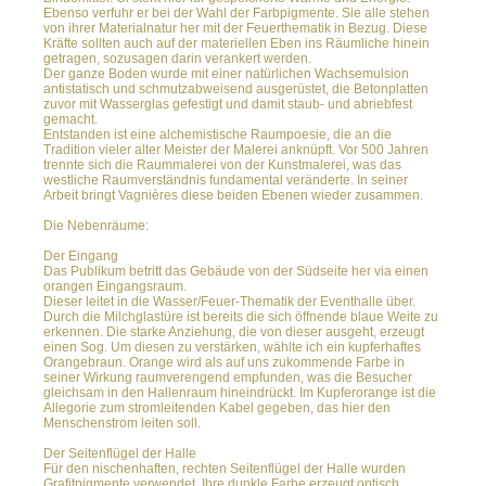
Ebenso verfuhr er bei der Wahl der Farbpigmente. Sie alle stehen
von ihrer Materialnatur her mit der Feuerthematik in Bezug. Diese
Kräfte sollten auch auf der materiellen Eben ins Räumliche hinein
getragen, sozusagen darin verankert werden.
Der ganze Boden wurde mit einer natürlichen Wachsemulsion
antistatisch und schmutzabweisend ausgerüstet, die Betonplatten
zuvor mit Wasserglas gefestigt und damit staub- und abriebfest
gemacht.
Entstanden ist eine alchemistische Raumpoesie, die an die
Tradition vieler alter Meister der Malerei anknüpft. Vor 500 Jahren
trennte sich die Raummalerei von der Kunstmalerei, was das
westliche Raumverständnis fundamental veränderte. In seiner
Arbeit bringt Vagnières diese beiden Ebenen wieder zusammen.
Die Nebenräume:
Der Eingang
Das Publikum betritt das Gebäude von der Südseite her via einen
orangen Eingangsraum.
Dieser leitet in die Wasser/Feuer-Thematik der Eventhalle über.
Durch die Milchglastüre ist bereits die sich öffnende blaue Weite zu
erkennen. Die starke Anziehung, die von dieser ausgeht, erzeugt
einen Sog. Um diesen zu verstärken, wählte ich ein kupferhaftes
Orangebraun. Orange wird als auf uns zukommende Farbe in
seiner Wirkung raumverengend empfunden, was die Besucher
gleichsam in den Hallenraum hineindrückt. Im Kupferorange ist die
Allegorie zum stromleitenden Kabel gegeben, das hier den
Menschenstrom leiten soll.
Der Seitenflügel der Halle
Für den nischenhaften, rechten Seitenflügel der Halle wurden
Grafitpigmente verwendet. Ihre dunkle Farbe erzeugt optisch