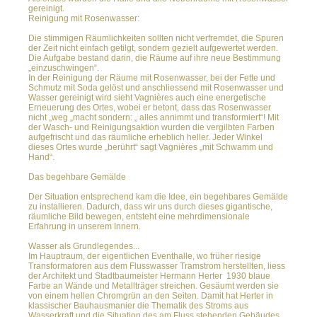
gereinigt.
Reinigung mit Rosenwasser:
Die stimmigen Räumlichkeiten sollten nicht verfremdet, die Spuren
der Zeit nicht einfach getilgt, sondern gezielt aufgewertet werden.
Die Aufgabe bestand darin, die Räume auf ihre neue Bestimmung
„einzuschwingen“.
In der Reinigung der Räume mit Rosenwasser, bei der Fette und
Schmutz mit Soda gelöst und anschliessend mit Rosenwasser und
Wasser gereinigt wird sieht Vagnières auch eine energetische
Erneuerung des Ortes, wobei er betont, dass das Rosenwasser
nicht „weg „macht sondern: „ alles annimmt und transformiert“! Mit
der Wasch- und Reinigungsaktion wurden die vergilbten Farben
aufgefrischt und das räumliche erheblich heller. Jeder Winkel
dieses Ortes wurde „berührt“ sagt Vagnières „mit Schwamm und
Hand“.
Das begehbare Gemälde
Der Situation entsprechend kam die Idee, ein begehbares Gemälde
zu installieren. Dadurch, dass wir uns durch dieses gigantische,
räumliche Bild bewegen, entsteht eine mehrdimensionale
Erfahrung in unserem Innern.
Wasser als Grundlegendes...
Im Hauptraum, der eigentlichen Eventhalle, wo früher riesige
Transformatoren aus dem Flusswasser Tramstrom herstellten, liess
der Architekt und Stadtbaumeister Hermann Herter 1930 blaue
Farbe an Wände und Metallträger streichen. Gesäumt werden sie
von einem hellen Chromgrün an den Seiten. Damit hat Herter in
klassischer Bauhausmanier die Thematik des Stroms aus
Wasserkraft und die Situation des am Fluss stehenden Gebäudes