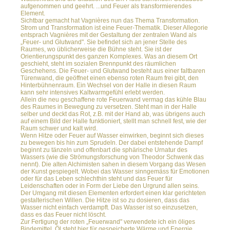
aufgenommen und geehrt. ...und Feuer als transformierendes
Element.
Sichtbar gemacht hat Vagnières nun das Thema Transformation.
Strom und Transformation ist eine Feuer-Thematik. Dieser Allegorie
entsprach Vagnières mit der Gestaltung der zentralen Wand als
„Feuer- und Glutwand". Sie befindet sich an jener Stelle des
Raumes, wo üblicherweise die Bühne steht. Sie ist der
Orientierungspunkt des ganzen Komplexes. Was an diesem Ort
geschieht, steht im sozialen Brennpunkt des räumlichen
Geschehens. Die Feuer- und Glutwand besteht aus einer faltbaren
Türenwand, die geöffnet einen ebenso roten Raum frei gibt, den
Hinterbühnenraum. Ein Wechsel von der Halle in diesen Raum
kann sehr intensives Kaltwarmgefühl erlebt werden.
Allein die neu geschaffene rote Feuerwand vermag das kühle Blau
des Raumes in Bewegung zu versetzen. Steht man in der Halle
selber und deckt das Rot, z.B. mit der Hand ab, was übrigens auch
auf einem Bild der Halle funktioniert, stellt man schnell fest, wie der
Raum schwer und kalt wird.
Wenn Hitze oder Feuer auf Wasser einwirken, beginnt sich dieses
zu bewegen bis hin zum Sprudeln. Der dabei entstehende Dampf
beginnt zu tänzeln und offenbart die sphärische Urnatur des
Wassers (wie die Strömungsforschung von Theodor Schwenk das
nennt). Die alten Alchimisten sahen in diesem Vorgang das Wesen
der Kunst gespiegelt. Wobei das Wasser sinngemäss für Emotionen
oder für das Leben schlechthin steht und das Feuer für
Leidenschaften oder in Form der Liebe den Urgrund allen seins.
Der Umgang mit diesen Elementen erfordert einen klar gerichteten
gestalterischen Willen. Die Hitze ist so zu dosieren, dass das
Wasser nicht einfach verdampft. Das Wasser ist so einzusetzen,
dass es das Feuer nicht löscht.
Zur Fertigung der roten „Feuerwand" verwendete ich ein öliges
Bindemittel. Öl steht hier für gespeicherte Wärme und Energie.